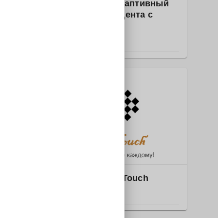
2025-2358 "5х5": адаптивный
спорт в жизни студента с
инвалидностью
РОССИЯ
2
ПО: развлечения
2025-1935 Queen’s Touch
РОССИЯ