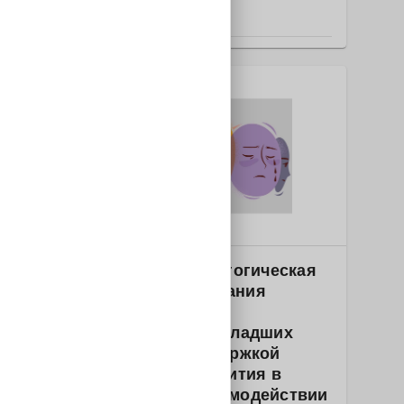
РОССИЯ
Образование
2025-2773 Артпедагогическая
модель формирования
эмоциональной
саморегуляции у младших
школьников с задержкой
психического развития в
инклюзивном взаимодействии