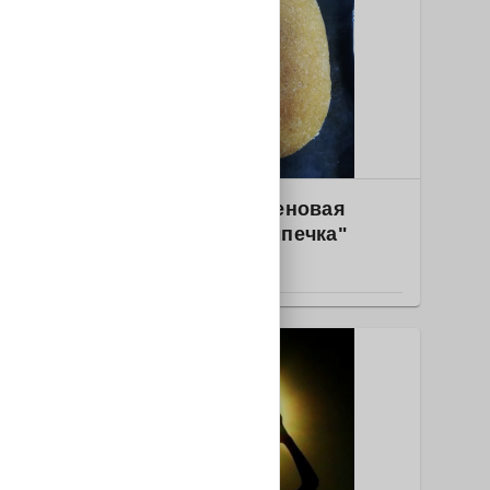
3
Фуднет
2025-1839 Безглютеновая
пекарня "Умная выпечка"
РОССИЯ